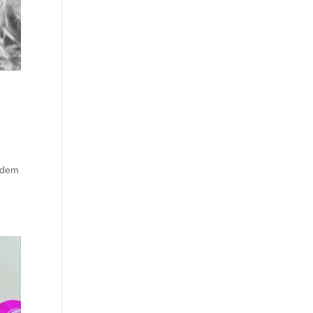
r
r dem