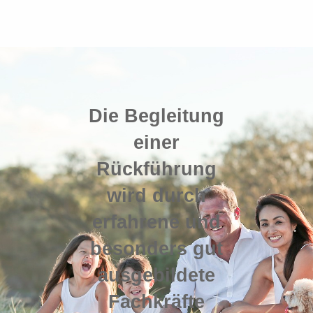
Die Begleitung
einer
Rückführung
wird durch
erfahrene und
besonders gut
ausgebildete
Fachkräfte