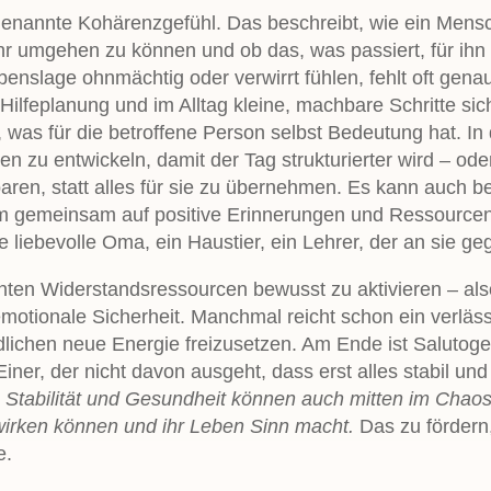
ogenannte Kohärenzgefühl. Das beschreibt, wie ein Mensc
 ihr umgehen zu können und ob das, was passiert, für ih
ebenslage ohnmächtig oder verwirrt fühlen, fehlt oft gen
r Hilfeplanung und im Alltag kleine, machbare Schritte s
as für die betroffene Person selbst Bedeutung hat. In 
 zu entwickeln, damit der Tag strukturierter wird – ode
en, statt alles für sie zu übernehmen. Es kann auch be
um gemeinsam auf positive Erinnerungen und Ressourcen 
ne liebevolle Oma, ein Haustier, ein Lehrer, der an sie ge
ten Widerstandsressourcen bewusst zu aktivieren – also
emotionale Sicherheit. Manchmal reicht schon ein verläss
lichen neue Energie freizusetzen. Am Ende ist Salutogen
Einer, der nicht davon ausgeht, dass erst alles stabil un
:
Stabilität und Gesundheit können auch mitten im Chao
wirken können und ihr Leben Sinn macht.
Das zu fördern,
e.