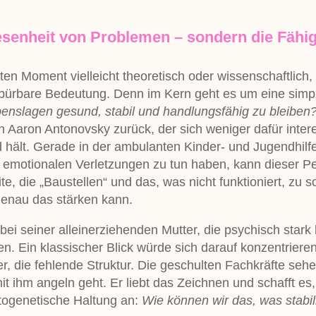
esenheit von Problemen – sondern die Fähigk
ten Moment vielleicht theoretisch oder wissenschaftlich, 
spürbare Bedeutung. Denn im Kern geht es um eine simp
enslagen gesund, stabil und handlungsfähig zu bleiben
n Aaron Antonovsky zurück, der sich weniger dafür inte
 hält. Gerade in der ambulanten Kinder- und Jugendhilfe
emotionalen Verletzungen zu tun haben, kann dieser Pe
te, die „Baustellen“ und das, was nicht funktioniert, zu s
genau das stärken kann.
bei seiner alleinerziehenden Mutter, die psychisch stark b
. Ein klassischer Blick würde sich darauf konzentrieren,
er, die fehlende Struktur. Die geschulten Fachkräfte seh
t ihm angeln geht. Er liebt das Zeichnen und schafft es
utogenetische Haltung an:
Wie können wir das, was stabil