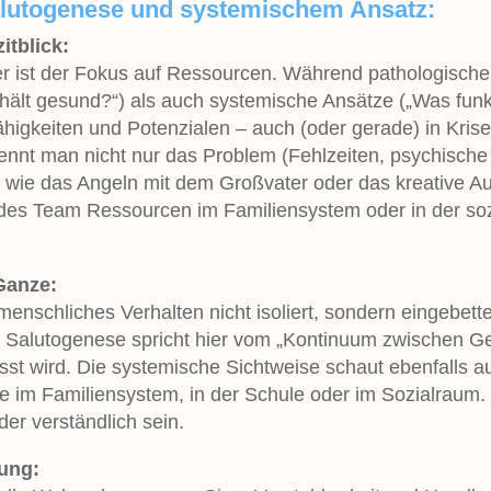
alutogenese und systemischem Ansatz:
itblick:
 ist der Fokus auf Ressourcen. Während pathologische S
hält gesund?“) als auch systemische Ansätze („Was funkt
igkeiten und Potenzialen – auch (oder gerade) in Krise
ennt man nicht nur das Problem (Fehlzeiten, psychische 
nte wie das Angeln mit dem Großvater oder das kreativ
des Team Ressourcen im Familiensystem oder in der soz
 Ganze:
enschliches Verhalten nicht isoliert, sondern eingebet
 Salutogenese spricht hier vom „Kontinuum zwischen Ge
sst wird. Die systemische Sichtweise schaut ebenfalls 
e im Familiensystem, in der Schule oder im Sozialraum.
der verständlich sein.
ung: