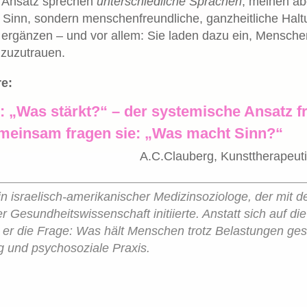
e Ansatz sprechen
unterschiedliche Sprachen
, meinen ab
Sinn, sondern menschenfreundliche, ganzheitliche Haltu
 ergänzen – und vor allem: Sie laden dazu ein, Menschen
 zuzutrauen.
re:
: „Was stärkt?“ – der systemische Ansatz f
meinsam fragen sie: „Was macht Sinn?“
A.C.Clauberg, Kunsttherapeut
n israelisch-amerikanischer Medizinsoziologe, der mit
 Gesundheitswissenschaft initiierte. Anstatt sich auf di
e er die Frage: Was hält Menschen trotz Belastungen ge
 und psychosoziale Praxis.