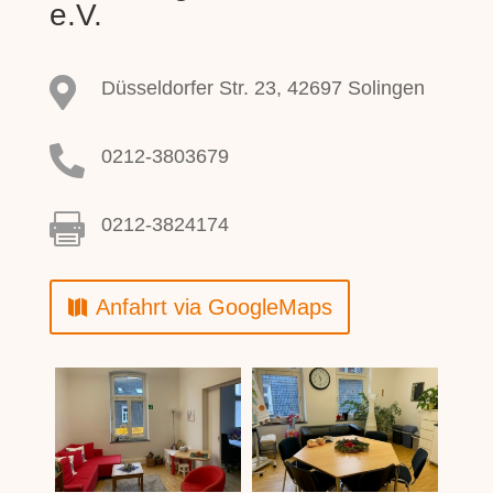
e.V.

Düsseldorfer Str. 23, 42697 Solingen

0212-3803679

0212-3824174
Anfahrt via GoogleMaps