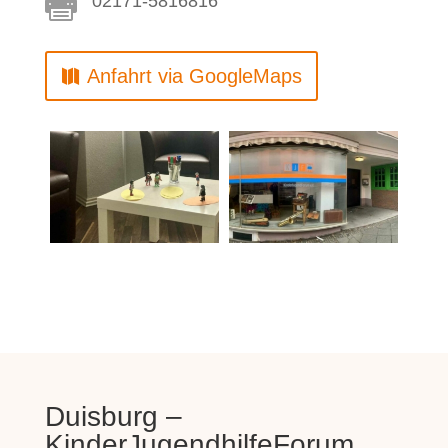

02171-5816816
Anfahrt via GoogleMaps
Duisburg –
KinderJugendhilfeForum