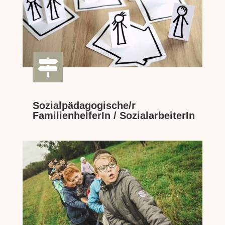

Sozialpädagogische/r
FamilienhelferIn / SozialarbeiterIn