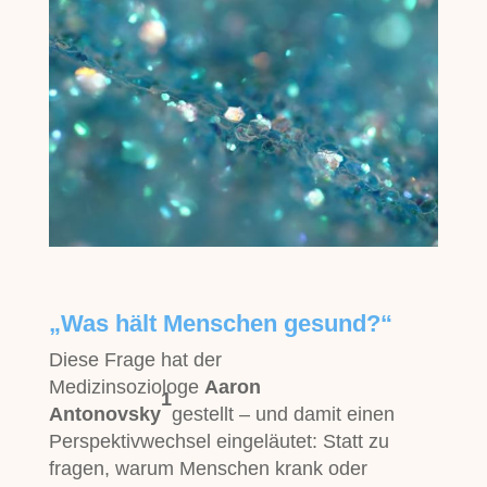
Gesund bleiben –
Salutogenese vs.
Systemischer
Ansatz
„Was hält Menschen gesund?“
Diese Frage hat der
Medizinsoziologe
Aaron
1
Antonovsky
gestellt – und damit einen
Perspektivwechsel eingeläutet: Statt zu
fragen, warum Menschen krank oder