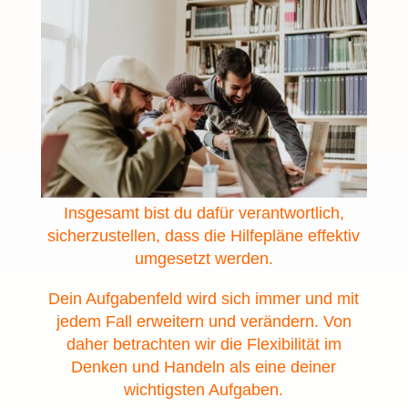
Insgesamt bist du dafür verantwortlich,
sicherzustellen, dass die Hilfepläne effektiv
umgesetzt werden.
Dein Aufgabenfeld wird sich immer und mit
jedem Fall erweitern und verändern. Von
daher betrachten wir die Flexibilität im
Denken und Handeln als eine deiner
wichtigsten Aufgaben.