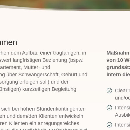
ahmen
schen dem Aufbau einer tragfähigen, in
Maßnahme
wert langfristigen Beziehung (bspw.
von 10 W
artement, Mutter- und
grundsätz
ung über Schwangerschaft, Geburt und
intern di
sorgung erfolgen soll) und den
ünstigen) kurzzeitigen Begleitung
Cleari
und/o
Intens
 sich bei hohen Stundenkontingenten
Ausbi
n und dem/den Klienten entwickeln
ren Klienten ein anregungsreiches
Intens